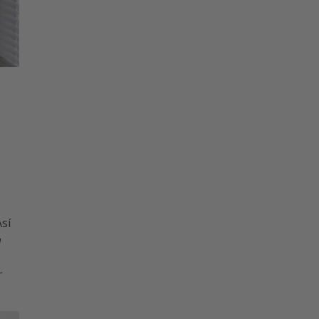
sí
a
r