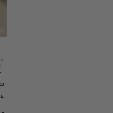
in
s
-
,
ida
do.
Por