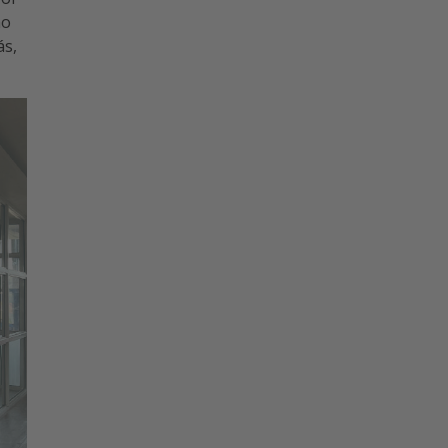
no
ás,