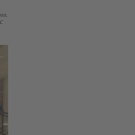
uso,
VC