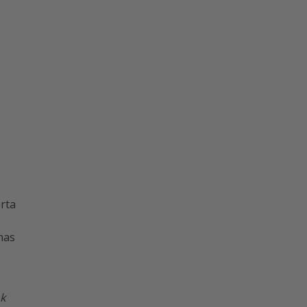
rta
nas
k