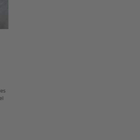
tes
el