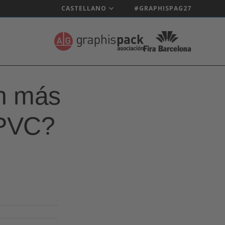
CASTELLANO
#GRAPHISPAG27
ón más
 PVC?