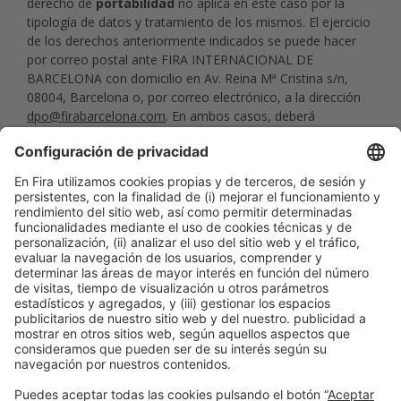
derecho de
portabilidad
no aplica en este caso por la
tipología de datos y tratamiento de los mismos. El ejercicio
de los derechos anteriormente indicados se puede hacer
por correo postal ante FIRA INTERNACIONAL DE
BARCELONA con domicilio en Av. Reina Mª Cristina s/n,
08004, Barcelona o, por correo electrónico, a la dirección
dpo@firabarcelona.com
. En ambos casos, deberá
identificar el mensaje con la referencia “Protección de
Datos”.
10. Contacto
Para cualquier consulta sobre el tratamiento de sus datos
puede ponerse en contacto con nuestro DPO en
dpo@firabarcelona.com
. Asimismo, usted puede dirigir sus
reclamaciones derivadas del tratamiento de sus datos de
carácter personal ante la Autoridad Catalana de Protección
de Datos (
apdcat.gencat.cat
).