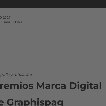
O 2027
-
BARCELONA
grafía y rotulación
remios Marca Digital
e Graphispag