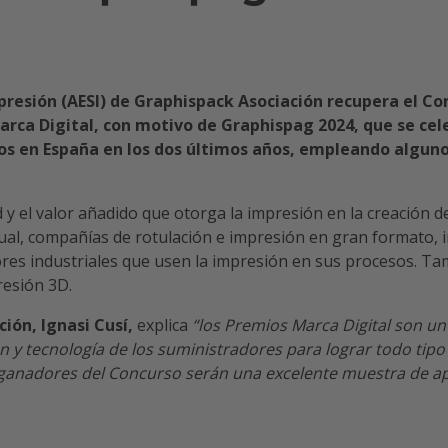
resión (AESI) de Graphispack Asociación recupera el Co
rca Digital, con motivo de Graphispag 2024, que se cele
os en España en los dos últimos años, empleando alguno
 y el valor añadido que otorga la impresión en la creación d
sual, compañías de rotulación e impresión en gran formato, 
ores industriales que usen la impresión en sus procesos. Ta
resión 3D.
ión, Ignasi Cusí,
explica
“los Premios Marca Digital son un
n y tecnología de los suministradores para lograr todo tipo 
 ganadores del Concurso serán una excelente muestra de ap