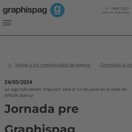
4
-
7 MAYO 2027
GRAN VIA
-
BARCELONA
Volver a los comunicados de prensa
Compartir la n
24/05/2024
La segunda sesión “Impulso” será el 12 de junio en la sede de
EPSON Ibérica
Jornada pre
Graphispag