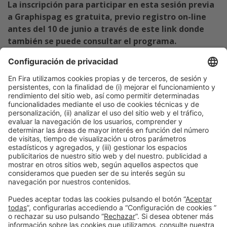
La inscripción para participar en esta sesión previa
a Graphispag es gratuita, previo registro on-line
antes del 10 de junio a través de este link donde
también se puede consultar el programa.
https://aesi.graphispack.org/eventos/jornada-de-
innovacion-aplicada-en-la-impresion-y-la-comunicacion-
visual/
Barcelona, 25 de mayo de 2024
Maria Dolors Herranz
Tel. 93 233 25 41
mdherranz@firabarcelona.com