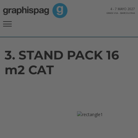
4
-
7 MAYO 2027
GRAN VIA
-
BARCELONA
3. STAND PACK 16
m2 CAT