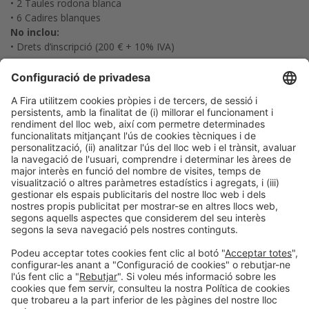
• 2 Taules rodona blanca
• 6 Cadires blanques
No inclou:
• Drets d’inscripció (200 € + 10% IVA)
2
Preu Pack 16 m
3.950 €
10% IVA no inclòs
Possibilitat de
personalitzar el teu
stand amb una
lona
1 Lona 400 x 249 cm
912 €
2 Lones 400 x 249 cm
1.613,54 €