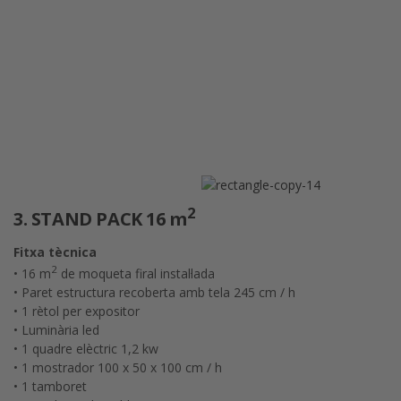
2
3. STAND PACK 16 m
Fitxa tècnica
2
• 16 m
de moqueta firal instal·lada
• Paret estructura recoberta amb tela 245 cm / h
• 1 rètol per expositor
• Luminària led
• 1 quadre elèctric 1,2 kw
• 1 mostrador 100 x 50 x 100 cm / h
• 1 tamboret