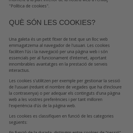
"Política de cookies".
QUÈ SÓN LES COOKIES?
Una galeta és un petit fitxer de text que un lloc web
emmagatzema al navegador de l'usuari. Les cookies
faciliten l'ús i la navegació per una pàgina web i són
essencials per al funcionament d'internet, aportant
innombrables avantatges en la prestació de serveis
interactius.
Les cookies s'utilitzen per exemple per gestionar la sessió
de l'usuari (reduint el nombre de vegades que ha d'incloure
la contrasenya) o per adequar els continguts d'una pàgina
web a les vostres preferències i per tant milloren
l'experiència d'ús de la pàgina web.
Les cookies es classifiquen en funció de les categories
següents:
En funció de la durada, distingim entre cookies de “sessió”