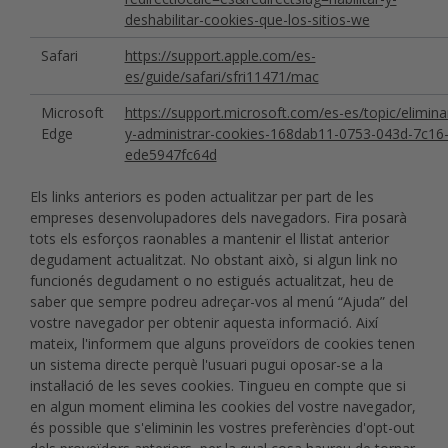
deshabilitar-cookies-que-los-sitios-we
Safari
https://support.apple.com/es-
es/guide/safari/sfri11471/mac
Microsoft
https://support.microsoft.com/es-es/topic/elimina
Edge
y-administrar-cookies-168dab11-0753-043d-7c16
ede5947fc64d
Els links anteriors es poden actualitzar per part de les
empreses desenvolupadores dels navegadors. Fira posarà
tots els esforços raonables a mantenir el llistat anterior
degudament actualitzat. No obstant això, si algun link no
funcionés degudament o no estigués actualitzat, heu de
saber que sempre podreu adreçar-vos al menú “Ajuda” del
vostre navegador per obtenir aquesta informació. Així
mateix, l'informem que alguns proveïdors de cookies tenen
un sistema directe perquè l'usuari pugui oposar-se a la
instal·lació de les seves cookies. Tingueu en compte que si
en algun moment elimina les cookies del vostre navegador,
és possible que s'eliminin les vostres preferències d'opt-out