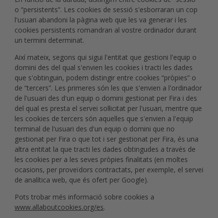
o “persistents”. Les cookies de sessió s'esborraran un cop
l'usuari abandoni la pàgina web que les va generar i les
cookies persistents romandran al vostre ordinador durant
un termini determinat.
Així mateix, segons qui sigui l'entitat que gestioni l'equip o
domini des del qual s'envien les cookies i tracti les dades
que s'obtinguin, podem distingir entre cookies “pròpies” o
de “tercers”. Les primeres són les que s'envien a l'ordinador
de l'usuari des d'un equip o domini gestionat per Fira i des
del qual es presta el servei sol·licitat per l'usuari, mentre que
les cookies de tercers són aquelles que s'envien a l'equip
terminal de l'usuari des d'un equip o domini que no
gestionat per Fira o que tot i ser gestionat per Fira, és una
altra entitat la que tracti les dades obtingudes a través de
les cookies per a les seves pròpies finalitats (en moltes
ocasions, per proveïdors contractats, per exemple, el servei
de analítica web, que és ofert per Google).
Pots trobar més informació sobre cookies a
www.allaboutcookies.org/es
.