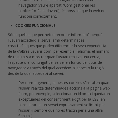
navegador (veure apartat “Com gestionar les
cookies” més endavant), és possible que la web no
funcioni correctament.
COOKIES FUNCIONALS
Són aquelles que permeten recordar informació perquè
l'usuari accedeixi al servei amb determinades
característiques que poden diferenciar la seva experiència
de la d'altres usuaris com, per exemple, l'idioma, el número
de resultats a mostrar quan l'usuari realitza una cerca,
l'aspecte o el contingut del servei en funció del tipus de
navegador a través del qual accedeixi al servei o la regió
des de la qual accedeixi al servei.
Per norma general, aquestes cookies s'instal·len quan
l'usuari realitza determinades accions a la pàgina web
(com, per exemple, seleccionar un idioma) i quedaran
exceptuades del consentiment exigit per la LSSI en
considerar-se un servei expressament sol·licitat per
l'usuari (i sempre que no es tractin per a una altra
finalitat).