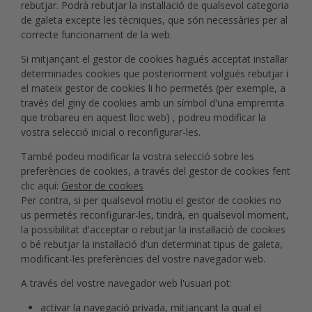
rebutjar. Podrà rebutjar la instal·lació de qualsevol categoria
de galeta excepte les tècniques, que són necessàries per al
correcte funcionament de la web.
Si mitjançant el gestor de cookies hagués acceptat instal·lar
determinades cookies que posteriorment volgués rebutjar i
el mateix gestor de cookies li ho permetés (per exemple, a
través del giny de cookies amb un símbol d'una empremta
que trobareu en aquest lloc web) , podreu modificar la
vostra selecció inicial o reconfigurar-les.
També podeu modificar la vostra selecció sobre les
preferències de cookies, a través del gestor de cookies fent
clic aquí:
Gestor de cookies
Per contra, si per qualsevol motiu el gestor de cookies no
us permetés reconfigurar-les, tindrà, en qualsevol moment,
la possibilitat d'acceptar o rebutjar la instal·lació de cookies
o bé rebutjar la instal·lació d'un determinat tipus de galeta,
modificant-les preferències del vostre navegador web.
A través del vostre navegador web l'usuari pot:
activar la navegació privada, mitjançant la qual el