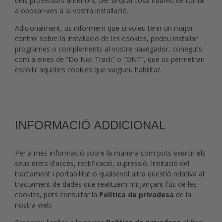
dels proveïdors anteriors, per la qual cosa haureu de tornar
a oposar-vos a la vostra instal·lació.
Adicionalment, us informem que si voleu tenir un major
control sobre la instal·lació de les cookies, podeu instal·lar
programes o complements al vostre navegador, coneguts
com a eines de “Do Not Track” o “DNT”, que us permetran
escollir aquelles cookies que vulgueu habilitar.
INFORMACIÓ ADDICIONAL
Per a més informació sobre la manera com pots exercir els
seus drets d'accés, rectificació, supressió, limitació del
tractament i portabilitat o qualsevol altra qüestió relativa al
tractament de dades que realitzem mitjançant l'ús de les
cookies, pots consultar la
Política de privadesa
de la
nostra web.