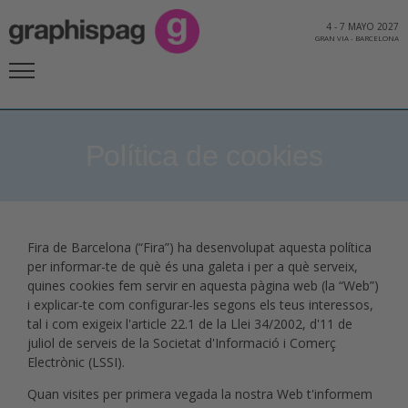
4
-
7 MAYO 2027
GRAN VIA
-
BARCELONA
Política de cookies
Fira de Barcelona (“Fira”) ha desenvolupat aquesta política
per informar-te de què és una galeta i per a què serveix,
quines cookies fem servir en aquesta pàgina web (la “Web”)
i explicar-te com configurar-les segons els teus interessos,
tal i com exigeix ​​l'article 22.1 de la Llei 34/2002, d'11 de
juliol de serveis de la Societat d'Informació i Comerç
Electrònic (LSSI).
Quan visites per primera vegada la nostra Web t'informem