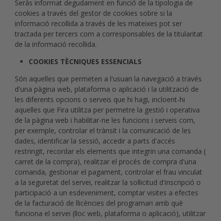
Seràs informat degudament en funció de la tipologia de
cookies a través del gestor de cookies sobre si la
informació recollida a través de les mateixes pot ser
tractada per tercers com a corresponsables de la titularitat
de la informació recollida.
COOKIES TÈCNIQUES ESSENCIALS
Són aquelles que permeten a l'usuari la navegació a través
d'una pàgina web, plataforma o aplicació i la utilització de
les diferents opcions o serveis que hi hagi, incloent-hi
aquelles que Fira utilitza per permetre la gestió i operativa
de la pàgina web i habilitar-ne les funcions i serveis com,
per exemple, controlar el trànsit i la comunicació de les
dades, identificar la sessió, accedir a parts d'accés
restringit, recordar els elements que integrin una comanda (
carret de la compra), realitzar el procés de compra d'una
comanda, gestionar el pagament, controlar el frau vinculat
a la seguretat del servei, realitzar la sol·licitud d'inscripció o
participació a un esdeveniment, comptar visites a efectes
de la facturació de llicències del programari amb què
funciona el servei (lloc web, plataforma o aplicació), utilitzar