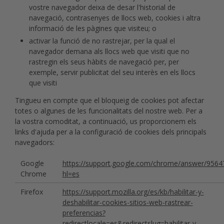
vostre navegador deixa de desar l'historial de
navegació, contrasenyes de llocs web, cookies i altra
informació de les pàgines que visiteu; o
activar la funció de no rastrejar, per la qual el
navegador demana als llocs web que visiti que no
rastregin els seus hàbits de navegació per, per
exemple, servir publicitat del seu interès en els llocs
que visiti
Tingueu en compte que el bloqueig de cookies pot afectar
totes o algunes de les funcionalitats del nostre web. Per a
la vostra comoditat, a continuació, us proporcionem els
links d'ajuda per a la configuració de cookies dels principals
navegadors:
Google
https://support.google.com/chrome/answer/9564
Chrome
hl=es
Firefox
https://support.mozilla.org/es/kb/habilitar-y-
deshabilitar-cookies-sitios-web-rastrear-
preferencias?
redirectlocale=es&redirectslug=habilitar-y-