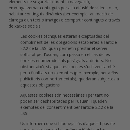
elements de seguretat durant la navegació,
emmagatzemar continguts per a la difusió de vídeos o so,
habilitar continguts dinàmics (per exemple, animació de
càrrega d'un text o imatge) o compartir continguts a través
de xarxes socials.
Les cookies tècniques estaran exceptuades del
compliment de les obligacions establertes a l'article
22.2 de la LSSI quan permetin prestar el servei
sol·licitat per l'usuari, com passa en el cas de les
cookies enumerades als paràgrafs anteriors. No
obstant això, si aquestes cookies s'utilitzen també
per a finalitats no exemptes (per exemple, per a fins
publicitaris comportamentals), quedaran subjectes a
aquestes obligacions.
Aquestes cookies són necessàries i per tant no
poden ser deshabilitades per l'usuari, i queden
exemptes del consentiment per l'article 22.2 de la
LSSI.
Us informem que si bloqueja l'ús d'aquest tipus de
cookies a través de la configuració del vostre