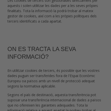
Les cookies de tercers són gestionades directament per
aquests i solen utilitzar les dades per a les seves pròpies
finalitats. Tota la informació la podrà trobar al mateix
gestor de cookies, així com a les pròpies polítiques dels
tercers identificats a cada apartat.
ON ES TRACTA LA SEVA
INFORMACIÓ?
En utilitzar cookies de tercers, és possible que les vostres
dades puguin ser transferides fora de l'Espai Econòmic
Europeu oa països amb un nivell de protecció adequat
segons la normativa aplicable.
Segons el país de destinació, aquesta transferència pot
suposar una transferència internacional de dades a països
que no ofereixen les garanties adequades. Tota la
informació relativa a aquest apartat la podreu trobar al