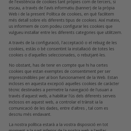
de l'existència de cookies tant pròpies com de tercers, si
escau, a través de l'avís informatiu (banner) de la pròpia
Web i de la present Política de cookies, en què facilitem
més detall sobre els diferents tipus de cookies. Així mateix,
us informem de com podeu configurar les cookies que
vulgueu instal·lar entre les diferents categories que utilitzem.
A través de la configuració, l'acceptació o el rebuig de les
cookies, estàs o bé consentint la instal·lació de totes les
cookies o d'aquelles seleccionades, o rebutjant-les.
No obstant, has de tenir en compte que hi ha certes
cookies que estan exemptes de consentiment per ser
imprescindibles per al bon funcionament de la Web. Estan
incloses en aquesta excepció aquelles cookies de caràcter
tècnic destinades a permetre la navegació de l'usuari a
través d'aquest web, a habilitar l'ús dels diferents serveis
inclosos en aquest web, a controlar el trànsit ia la
comunicació de les dades, entre d'altres , tal com es
descriu més endavant.
La nostra política estarà a la vostra disposició en tot
moment a la part inferior de la nostra web a l'enllaç