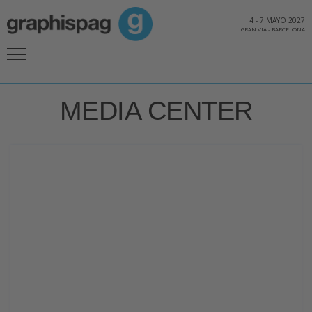
4
-
7 MAYO 2027
GRAN VIA
-
BARCELONA
MEDIA CENTER
Notes de premsa