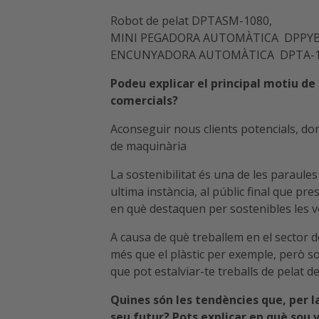
Robot de pelat DPTASM-1080,
MINI PEGADORA AUTOMÀTICA DPPYB
ENCUNYADORA AUTOMÀTICA DPTA-
Podeu explicar el principal motiu de 
comercials?
Aconseguir nous clients potencials, d
de maquinària
La sostenibilitat és una de les paraules
ultima instància, al públic final que pr
en què destaquen per sostenibles les v
A causa de què treballem en el sector d
més que el plàstic per exemple, però so
que pot estalviar-te treballs de pelat 
Quines són les tendències que, per l
seu futur? Pots explicar en què sou 