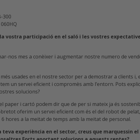
-300
1060HQ
la vostra participació en el saló i les vostres expectativ
onar-nos mes a conèixer i augmentar nostre numero de vend
 més usades en el nostre sector per a demostrar a clients i, 
estem un servei eficient i compromès amb l’entorn. Pots expli
ostres solucions?
el paper i cartó podem dir que de per si mateix ja és sosteni
bretot oferim un servei eficient com és el del robot de pelat
de 6 hores a la meitat de temps amb la meitat de personal.
a teva experiència en el sector, creus que marquessin el
vosaltres Forts aportant solucions a aquests reptes?