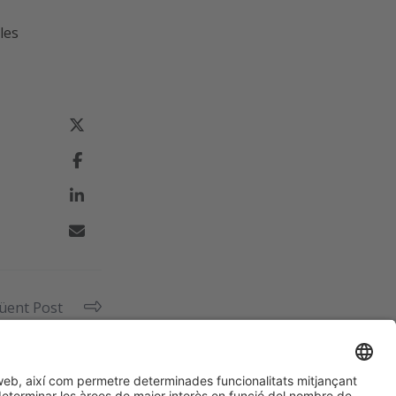
les
üent Post
Realisaprint