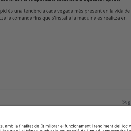
àpid és una tendència cada vegada més present en la vida de 
za la comanda fins que s’instal·la la maquina es realitza en
Seg