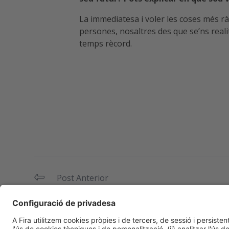
La immediatesa i voler les coses més r
persones, nosaltres des que se’ns realit
temps rècord.
Post Anterior
Heilderberg