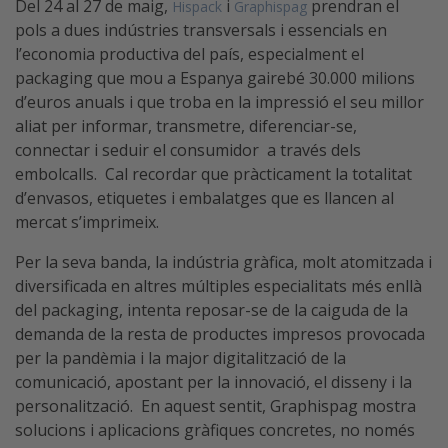
Del 24 al 27 de maig,
i
prendran el
Hispack
Graphispag
pols a dues indústries transversals i essencials en
l’economia productiva del país, especialment el
packaging que mou a Espanya gairebé 30.000 milions
d’euros anuals i que troba en la impressió el seu millor
aliat per informar, transmetre, diferenciar-se,
connectar i seduir el consumidor a través dels
embolcalls. Cal recordar que pràcticament la totalitat
d’envasos, etiquetes i embalatges que es llancen al
mercat s’imprimeix.
Per la seva banda, la indústria gràfica, molt atomitzada i
diversificada en altres múltiples especialitats més enllà
del packaging, intenta reposar-se de la caiguda de la
demanda de la resta de productes impresos provocada
per la pandèmia i la major digitalització de la
comunicació, apostant per la innovació, el disseny i la
personalització. En aquest sentit, Graphispag mostra
solucions i aplicacions gràfiques concretes, no només