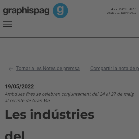
4
-
7 MAYO 2027
GRAN VIA
-
BARCELONA
Tornar a les Notes de premsa
Compartir la nota de 
19/05/2022
Ambdues fires se celebren conjuntament del 24 al 27 de maig
al recinte de Gran Via
Les indústries
del