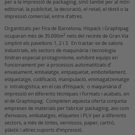
per a la impressió de packaging, sinó també per al món
editorial, la publicitat, la decoració, el retail, el tèxtil o la
impressió comercial, entre d’altres.
Organitzats per Fira de Barcelona, Hispack i Graphipag
2
ocuparan més de 35.000m
nets del recinte de Gran Via
omplint els pavellons 1, 2 i 3. En tractar-se de salons
industrials, els sectors de maquinària i tecnologia
tindran especial protagonisme, exhibint equips en
funcionament per a processos automatitzats d’
envasament, embalatge, empaquetat, embotellament,
etiquetatge, codificació, manipulació, emmagatzematge
o intralogística, en el cas d’Hispack; o maquinària d’
impressió en diferents tècniques i formats i acabats, en
el de Graphispag. Completen aquesta oferta conjunta
empreses de materials per fabricar packaging, així com
d’envasos, embalatges, etiquetes i PLV per a diferents
sectors, a més de tintes, vernissos, paper, cartró,
plàstic i altres suports d’impressió.