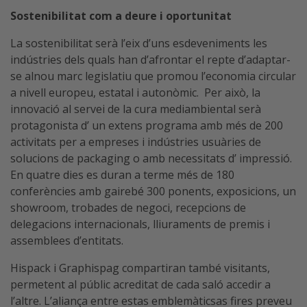
Sostenibilitat com a deure i oportunitat
La sostenibilitat serà l’eix d’uns esdeveniments les
indústries dels quals han d’afrontar el repte d’adaptar-
se alnou marc legislatiu que promou l’economia circular
a nivell europeu, estatal i autonòmic. Per això, la
innovació al servei de la cura mediambiental serà
protagonista d’ un extens programa amb més de 200
activitats per a empreses i indústries usuàries de
solucions de packaging o amb necessitats d’ impressió.
En quatre dies es duran a terme més de 180
conferències amb gairebé 300 ponents, exposicions, un
showroom, trobades de negoci, recepcions de
delegacions internacionals, lliuraments de premis i
assemblees d’entitats.
Hispack i Graphispag compartiran també visitants,
permetent al públic acreditat de cada saló accedir a
l’altre. L’aliança entre estas emblemàticsas fires preveu