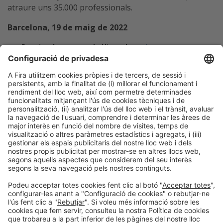
atraure uns 35.000 professionals.
Barcelona, 19 de maig de 2022
Dossier de premsa de Hispack
aquí
Dossier de premsa de Graphispag aquí
Programa d’activitats:
Hispack
–
graphispag
Acreditació de premsa
aquí
Maria Dolors Herranz / Albert Sas / Gloria Dilluvio
Tel. 93 233 25 41 – 2378 – 2172
mdherranz@firabarcelona.com
asas@firabarcelona.com
gdilluvio@firabarcelona.com