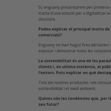
Sí, enguany presentarem per primera ve
tracta d’una solució per a digitalitzar
absoluta.
Podeu explicar el principal motiu de 
comercials?
Enguany no han hagut fires del sector 
exposar i demostrar totes les solucions 
La sostenibilitat és una de les para
clients i, en ultima instància, al pú
l’entorn. Pots explicar en què desta
Tots els nostres productes i els consu
sostenibilitat i el medi ambient.
Quines són les tendències que, per l
seu futur?