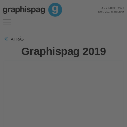
4
-
7 MAYO 2027
GRAN VIA
-
BARCELONA
ATRÁS
Graphispag 2019