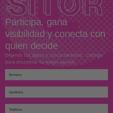
Participa, gana
visibilidad y conecta con
quien decide
Déjanos tus datos y contactaremos contigo
para encontrar tu mejor opción.